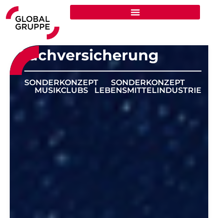
Zum
Inhalt
springen
Sachversicherung
SONDERKONZEPT
SONDERKONZEPT
MUSIKCLUBS
LEBENSMITTELINDUSTRIE