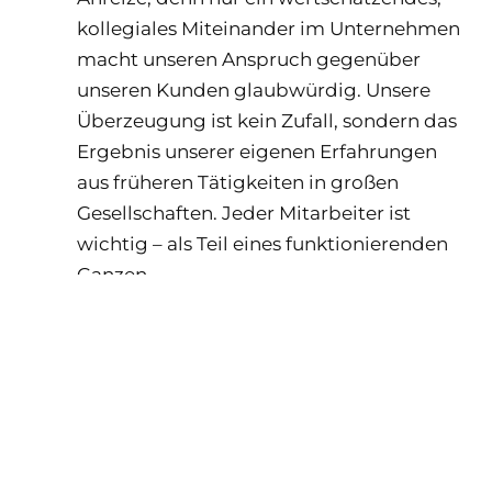
kollegiales Miteinander im Unternehmen
macht unseren Anspruch gegenüber
unseren Kunden glaubwürdig. Unsere
Überzeugung ist kein Zufall, sondern das
Ergebnis unserer eigenen Erfahrungen
aus früheren Tätigkeiten in großen
Gesellschaften. Jeder Mitarbeiter ist
wichtig – als Teil eines funktionierenden
Ganzen.
2022 haben wir unser Unternehmen in die
Global Gruppe eingebracht. Nicht aus
Rückzug, sondern aus Überzeugung. Wir
wollten wachsen, Systeme
weiterentwickeln und unseren Kunden
zusätzliche Stärke bieten, ohne unsere